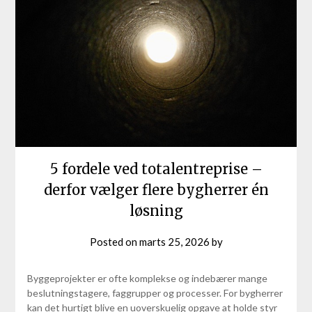
5 fordele ved totalentreprise –
derfor vælger flere bygherrer én
løsning
Posted on
marts 25, 2026
by
Byggeprojekter er ofte komplekse og indebærer mange
beslutningstagere, faggrupper og processer. For bygherrer
kan det hurtigt blive en uoverskuelig opgave at holde styr