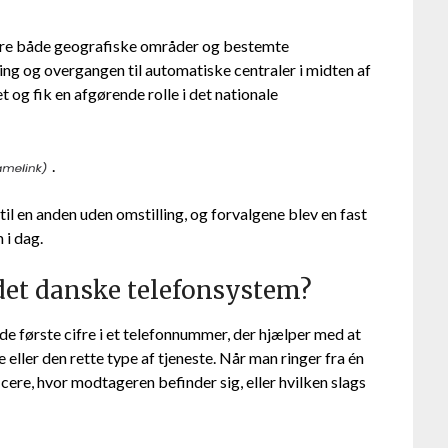
icere både geografiske områder og bestemte
ing og overgangen til automatiske centraler i midten af
 og fik en afgørende rolle i det nationale
.
til en anden uden omstilling, og forvalgene blev en fast
 i dag.
 det danske telefonsystem?
e første cifre i et telefonnummer, der hjælper med at
 eller den rette type af tjeneste. Når man ringer fra én
ficere, hvor modtageren befinder sig, eller hvilken slags