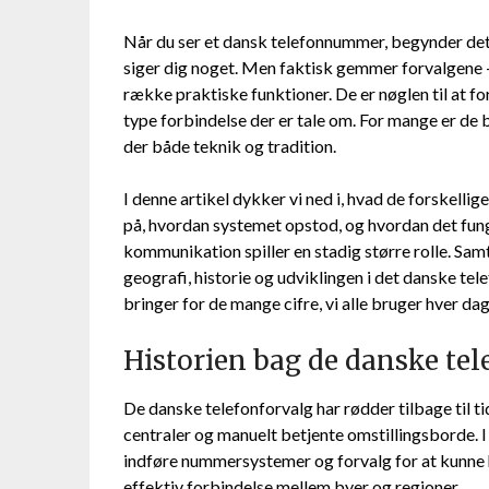
Når du ser et dansk telefonnummer, begynder det
siger dig noget. Men faktisk gemmer forvalgene –
række praktiske funktioner. De er nøglen til at f
type forbindelse der er tale om. For mange er de 
der både teknik og tradition.
I denne artikel dykker vi ned i, hvad de forskelli
på, hvordan systemet opstod, og hvordan det funge
kommunikation spiller en stadig større rolle. Sam
geografi, historie og udviklingen i det danske t
bringer for de mange cifre, vi alle bruger hver dag
Historien bag de danske tel
De danske telefonforvalg har rødder tilbage til t
centraler og manuelt betjente omstillingsborde. 
indføre nummersystemer og forvalg for at kunne 
effektiv forbindelse mellem byer og regioner.