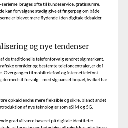
-serierne, bruges ofte til kundeservice, gratisnumre,
åde kan forvalgene stadig give et fingerpeg om både
ne er blevet mere flydende i den digitale tidsalder.
alisering og nye tendenser
 af de traditionelle telefonforvalg ændret sig markant.
grafiske områder og bestemte telefoncentraler, er de i
r. Overgangen til mobiltelefoni og internettelefoni
og dermed sit forvalg – med sig uanset bopæl, hvilket har
øre opkald endnu mere fleksible og sikre, blandt andet
introduktion af nye teknologier som eSIM og 5G.
nde grad vil være baseret på digitale identiteter
betyde, at forvalgenes betydning vil mindskes yderligere.