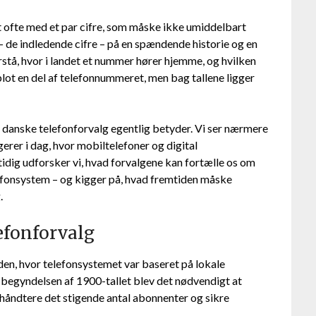
 ofte med et par cifre, som måske ikke umiddelbart
 de indledende cifre – på en spændende historie og en
orstå, hvor i landet et nummer hører hjemme, og hvilken
blot en del af telefonnummeret, men bag tallene ligger
ge danske telefonforvalg egentlig betyder. Vi ser nærmere
rer i dag, hvor mobiltelefoner og digital
tidig udforsker vi, hvad forvalgene kan fortælle os om
elefonsystem – og kigger på, hvad fremtiden måske
.
efonforvalg
iden, hvor telefonsystemet var baseret på lokale
I begyndelsen af 1900-tallet blev det nødvendigt at
håndtere det stigende antal abonnenter og sikre