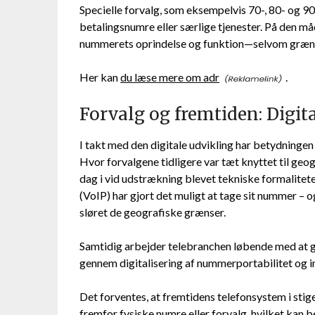
Specielle forvalg, som eksempelvis 70-, 80- og 90
betalingsnumre eller særlige tjenester. På den m
nummerets oprindelse og funktion—selvom grænser
Her kan
du læse mere om adr
.
Forvalg og fremtiden: Digit
I takt med den digitale udvikling har betydningen
Hvor forvalgene tidligere var tæt knyttet til geo
dag i vid udstrækning blevet tekniske formalitete
(VoIP) har gjort det muligt at tage sit nummer – 
sløret de geografiske grænser.
Samtidig arbejder telebranchen løbende med at g
gennem digitalisering af nummerportabilitet og 
Det forventes, at fremtidens telefonsystem i stige
fremfor fysiske numre eller forvalg, hvilket kan 