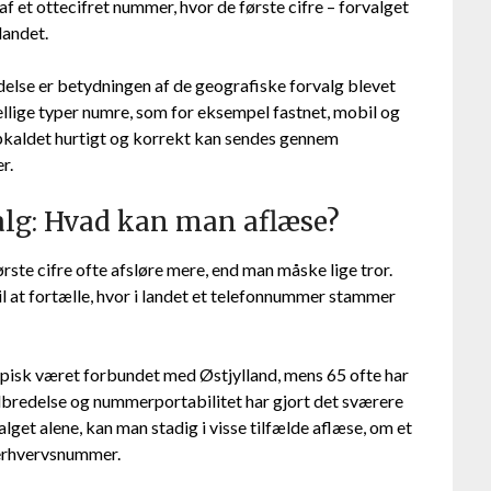
f et ottecifret nummer, hvor de første cifre – forvalget
landet.
lse er betydningen af de geografiske forvalg blevet
kellige typer numre, som for eksempel fastnet, mobil og
 opkaldet hurtigt og korrekt kan sendes gennem
r.
valg: Hvad kan man aflæse?
ste cifre ofte afsløre mere, end man måske lige tror.
il at fortælle, hvor i landet et telefonnummer stammer
pisk været forbundet med Østjylland, mens 65 ofte har
bredelse og nummerportabilitet har gjort det sværere
alget alene, kan man stadig i visse tilfælde aflæse, om et
 erhvervsnummer.