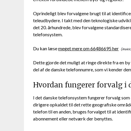
Oprindeligt blev forvalgene brugt til at identif
teleudbydere. I takt med den teknologiske udvikl
det 20. århundrede, blev forvalgene standardiseret
telefonsystem.
Du kan læse
meget mere om 66486695 her
Dette gjorde det muligt at ringe direkte fra en by 
del af de danske telefonnumre, som vi kender dem
Hvordan fungerer forvalg i
I det danske telefonsystem fungerer forvalg som d
dirigere opkaldet til det rette geografiske område
telefon til en anden, bruges forvalget til at identi
abonnement eller netværk der benyttes.