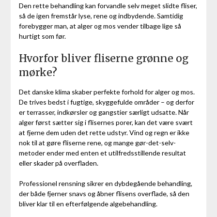
Den rette behandling kan forvandle selv meget slidte fliser,
så de igen fremstår lyse, rene og indbydende. Samtidig
forebygger man, at alger og mos vender tilbage lige så
hurtigt som før.
Hvorfor bliver fliserne grønne og
mørke?
Det danske klima skaber perfekte forhold for alger og mos.
De trives bedst i fugtige, skyggefulde områder – og derfor
er terrasser, indkørsler og gangstier særligt udsatte. Når
alger først sætter sig i flisernes porer, kan det være svært
at fjerne dem uden det rette udstyr. Vind og regn er ikke
nok til at gøre fliserne rene, og mange gør-det-selv-
metoder ender med enten et utilfredsstillende resultat
eller skader på overfladen.
Professionel rensning sikrer en dybdegående behandling,
der både fjerner snavs og åbner flisens overflade, så den
bliver klar til en efterfølgende algebehandling.