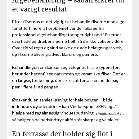
Algebehandling – sådan sikrer du
et varigt resultat
Efter fliserens er det vigtigt at behandle fliserne mod alger
for at forhindre, at problemet vender tilbage. En
professionel algebehandling trænger dybt ned i flisernes
overflade og dræber algerne helt, så de ikke vokser videre.
Over tid vil regn og vind vaske de døde belægninger væk,
og fliserne bliver gradvist klarere og pænere.
Behandlingen er skånsom og velegnet til alle typer sten,
herunder betonfliser, natursten og keramiske fliser. Det er
en langsigtet løsning, der sikrer, at terrassen holder sig
pæn i flere år ad gangen.
Ønsker du en samlet løsning for hele boligen – både
indendørs og udendørs – kan VinduespudseREN også
hjælpe med regelmæssig
vinduespudsning
,
så boligens helhedsindtryk altid står skarpt og velplejet.
En terrasse der holder sig flot i