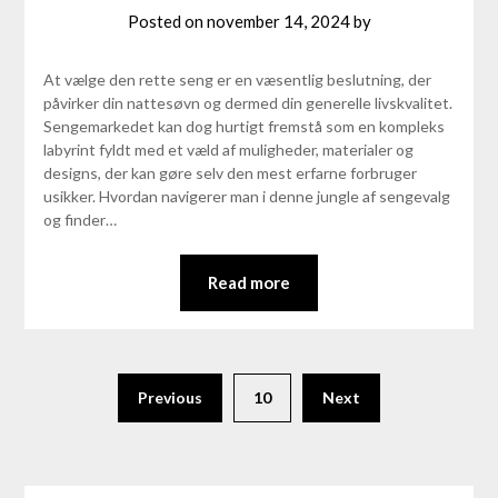
Posted on
november 14, 2024
by
At vælge den rette seng er en væsentlig beslutning, der
påvirker din nattesøvn og dermed din generelle livskvalitet.
Sengemarkedet kan dog hurtigt fremstå som en kompleks
labyrint fyldt med et væld af muligheder, materialer og
designs, der kan gøre selv den mest erfarne forbruger
usikker. Hvordan navigerer man i denne jungle af sengevalg
og finder…
Read more
Previous
10
Next