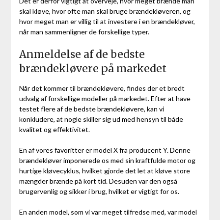
Det er derfor vigtigt at overveje, hvor meget brænde man
skal kløve, hvor ofte man skal bruge brændekløveren, og
hvor meget man er villig til at investere i en brændekløver,
når man sammenligner de forskellige typer.
Anmeldelse af de bedste
brændekløvere på markedet
Når det kommer til brændekløvere, findes der et bredt
udvalg af forskellige modeller på markedet. Efter at have
testet flere af de bedste brændekløvere, kan vi
konkludere, at nogle skiller sig ud med hensyn til både
kvalitet og effektivitet.
En af vores favoritter er model X fra producent Y. Denne
brændekløver imponerede os med sin kraftfulde motor og
hurtige kløvecyklus, hvilket gjorde det let at kløve store
mængder brænde på kort tid. Desuden var den også
brugervenlig og sikker i brug, hvilket er vigtigt for os.
En anden model, som vi var meget tilfredse med, var model