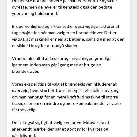
De bedste brændekløvere på markedet er ofte også de
dyreste, men de leverer til gengæld også den bedste
ydeevne og holdbarhed.
Brugervenlighed og sikkerhed er også vigtige faktorer at
tage højde for, når man vælger en brændekløver. Det er
vigtigt, at maskinen er nem at betjene, samtidig med at den
er sikker i brug for at undgå skader.
Vi anbefaler altid at læse brugsanvisningen grundigt
igennem, inden man går i gang med at bruge en
brændekløver.
Vores eksperttips til valg af brændekløver inkluderer at
overveje, hvor stort et træ man typisk vil skulle kløve, og
om man har brug for en mere kraftfuld maskine til større
træer, eller om en mindre og mere kompakt model vil være
tilstrækkelig.
Det er også vigtigt at vælge en brændekløver fra et
anerkendt mærke, der har et godt ry for kvalitet og
pålidelighed.