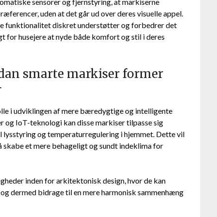
tomatiske sensorer og fjernstyring, at markiserne
ræferencer, uden at det går ud over deres visuelle appel.
 funktionalitet diskret understøtter og forbedrer det
t for husejere at nyde både komfort og stil i deres
rdan smarte markiser former
r
rolle i udviklingen af mere bæredygtige og intelligente
r og IoT-teknologi kan disse markiser tilpasse sig
l lysstyring og temperaturregulering i hjemmet. Dette vil
å skabe et mere behageligt og sundt indeklima for
gheder inden for arkitektonisk design, hvor de kan
en og dermed bidrage til en mere harmonisk sammenhæng