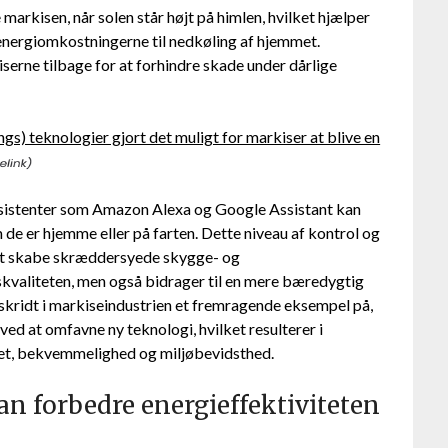
arkisen, når solen står højt på himlen, hvilket hjælper
ergiomkostningerne til nedkøling af hjemmet.
erne tilbage for at forhindre skade under dårlige
ngs) teknologier gjort det muligt for markiser at blive en
sistenter som Amazon Alexa og Google Assistant kan
de er hjemme eller på farten. Dette niveau af kontrol og
e at skabe skræddersyede skygge- og
vskvaliteten, men også bidrager til en mere bæredygtig
skridt i markiseindustrien et fremragende eksempel på,
ed at omfavne ny teknologi, hvilket resulterer i
itet, bekvemmelighed og miljøbevidsthed.
n forbedre energieffektiviteten