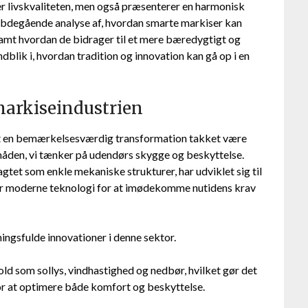
er livskvaliteten, men også præsenterer en harmonisk
dybdegående analyse af, hvordan smarte markiser kan
mt hvordan de bidrager til et mere bæredygtigt og
indblik i, hvordan tradition og innovation kan gå op i en
markiseindustrien
et en bemærkelsesværdig transformation takket være
måden, vi tænker på udendørs skygge og beskyttelse.
gtet som enkle mekaniske strukturer, har udviklet sig til
erer moderne teknologi for at imødekomme nutidens krav
ingsfulde innovationer i denne sektor.
ld som sollys, vindhastighed og nedbør, hvilket gør det
for at optimere både komfort og beskyttelse.