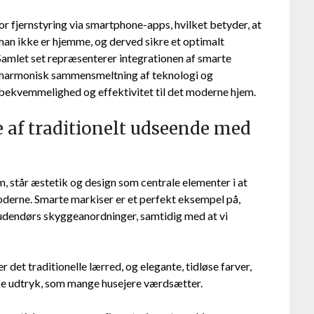
r fjernstyring via smartphone-apps, hvilket betyder, at
an ikke er hjemme, og derved sikre et optimalt
 Samlet set repræsenterer integrationen af smarte
harmonisk sammensmeltning af teknologi og
af bekvemmelighed og effektivitet til det moderne hjem.
e af traditionelt udseende med
m, står æstetik og design som centrale elementer i at
oderne. Smarte markiser er et perfekt eksempel på,
 udendørs skyggeanordninger, samtidig med at vi
 det traditionelle lærred, og elegante, tidløse farver,
ske udtryk, som mange husejere værdsætter.