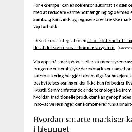
For eksempel kan en solsensor automatisk sænke m
med at reducere varmeindtrængning og dermed en
Samtidig kan vind- og regnsensorer trække markis
vejrforhold.
Desuden har integrationen
af IoT (Internet of Thi
del af det større smart home-økosystem.
Via apps på smartphones eller stemmestyrede as
brugerne nu nemt styre deres markiser, uanset om 
automatisering har gjort det muligt for husejer
beskyttelsesløsninger, der ikke kun forbedrer li
livsstil. Sammenfattende er de teknologiske frem
hvordan traditionelle produkter kan genopfindes v
innovative løsninger, der kombinerer funktional
Hvordan smarte markiser ka
i hjemmet