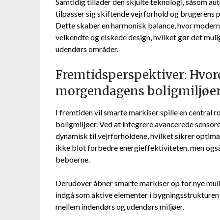
Samtidig tillader den skjulte teknologi, såsom au
tilpasser sig skiftende vejrforhold og brugerens p
Dette skaber en harmonisk balance, hvor moderne
velkendte og elskede design, hvilket gør det mulig
udendørs områder.
Fremtidsperspektiver: Hvo
morgendagens boligmiljøe
I fremtiden vil smarte markiser spille en central 
boligmiljøer. Ved at integrere avancerede sensore
dynamisk til vejrforholdene, hvilket sikrer optima
ikke blot forbedre energieffektiviteten, men ogs
beboerne.
Derudover åbner smarte markiser op for nye muli
indgå som aktive elementer i bygningsstruktur
mellem indendørs og udendørs miljøer.