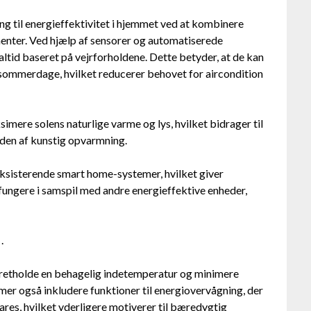
ng til energieffektivitet i hjemmet ved at kombinere
enter. Ved hjælp af sensorer og automatiserede
altid baseret på vejrforholdene. Dette betyder, at de kan
e sommerdage, hvilket reducerer behovet for aircondition
imere solens naturlige varme og lys, hvilket bidrager til
en af kunstig opvarmning.
ksisterende smart home-systemer, hvilket giver
fungere i samspil med andre energieffektive enheder,
.
retholde en behagelig indetemperatur og minimere
er også inkludere funktioner til energiovervågning, der
ares, hvilket yderligere motiverer til bæredygtig