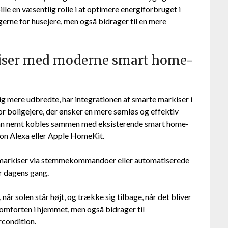
e en væsentlig rolle i at optimere energiforbruget i
erne for husejere, men også bidrager til en mere
kiser med moderne smart home-
ig mere udbredte, har integrationen af smarte markiser i
or boligejere, der ønsker en mere sømløs og effektiv
kan nemt kobles sammen med eksisterende smart home-
n Alexa eller Apple HomeKit.
es markiser via stemmekommandoer eller automatiserede
er dagens gang.
år solen står højt, og trække sig tilbage, når det bliver
komforten i hjemmet, men også bidrager til
rcondition.