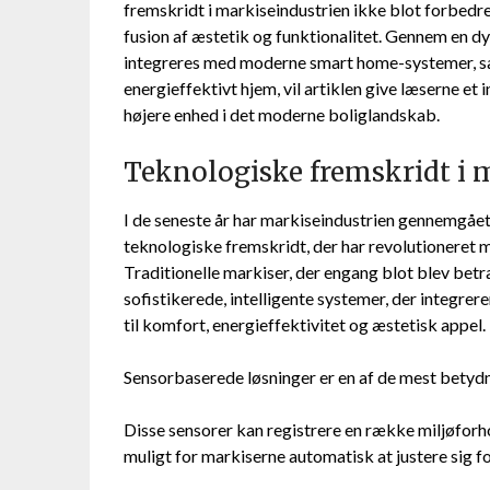
fremskridt i markiseindustrien ikke blot forbedr
fusion af æstetik og funktionalitet. Gennem en 
integreres med moderne smart home-systemer, sa
energieffektivt hjem, vil artiklen give læserne et 
højere enhed i det moderne boliglandskab.
Teknologiske fremskridt i 
I de seneste år har markiseindustrien gennemgå
teknologiske fremskridt, der har revolutioneret 
Traditionelle markiser, der engang blot blev betra
sofistikerede, intelligente systemer, der integr
til komfort, energieffektivitet og æstetisk appel.
Sensorbaserede løsninger er en af de mest betydn
Disse sensorer kan registrere en række miljøforho
muligt for markiserne automatisk at justere sig 