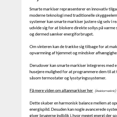
Smarte markiser repræsenterer en innovativ tilga
moderne teknologi med traditionelle skyggeelem
systemer kan smarte markiser justere sig selv i re
udvide sig for at blokere direkte sollys på varm
og dermed sænker energiforbruget.
Om vinteren kan de trække sig tilbage for at maks
opvarmning af hjemmet og mindsker afhængighed
Derudover kan smarte markiser integreres med e
husejere mulighed for at programmere dem til at 
såsom termostater og lysstyringssystemer.
Få mere viden om altanmarkiser her
Dette skaber en harmonisk balance mellem at op
energispild. Desuden kan nogle avancerede system
giver brugerne indblik i, hvor meget energi der sp