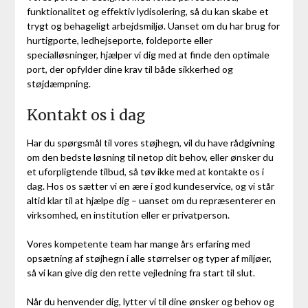
funktionalitet og effektiv lydisolering, så du kan skabe et
trygt og behageligt arbejdsmiljø. Uanset om du har brug for
hurtigporte, ledhejseporte, foldeporte eller
specialløsninger, hjælper vi dig med at finde den optimale
port, der opfylder dine krav til både sikkerhed og
støjdæmpning.
Kontakt os i dag
Har du spørgsmål til vores støjhegn, vil du have rådgivning
om den bedste løsning til netop dit behov, eller ønsker du
et uforpligtende tilbud, så tøv ikke med at kontakte os i
dag. Hos os sætter vi en ære i god kundeservice, og vi står
altid klar til at hjælpe dig – uanset om du repræsenterer en
virksomhed, en institution eller er privatperson.
Vores kompetente team har mange års erfaring med
opsætning af støjhegn i alle størrelser og typer af miljøer,
så vi kan give dig den rette vejledning fra start til slut.
Når du henvender dig, lytter vi til dine ønsker og behov og