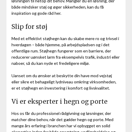
løsningen til netop dit behov. Mangler du en løsning, der
både mindsker støj og øger sikkerheden, kan du få
inspiration og gode råd her.
Slip for støj
Med et effektivt støjhegn kan du skabe mere ro og trivsel i
hverdagen – både hjemme, på arbejdspladsen og i det
offentlige rum. Støjhegn fungerer som en barriere, der
reducerer uønsket larm fra eksempelvis trafik, industri eller
naboer, så du kan nyde et fredeligere miljø.
Uanset om du ønsker at beskytte din have mod vejstøj
eller sikre et behageligt lydniveau omkring virksomheden,
er et støjhegn en investering i komfort og livskvalitet.
Vi er eksperter i hegn og porte
Hos os får du professionel rådgivning og løsninger, der
matcher dine behov, når det gælder hegn og porte. Med
mange års erfaring i branchen har vi opbygget en solid
ekspertise inden for både opsætning, vedligeholdelse og