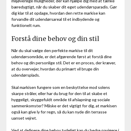
miljøvenlige muligheder, der kan hjælpe dig med at tænke
bæredygtigt, når du skaber dit eget udendørsparadis. Gør
dig klar til at opdage, hvordan den rette markise kan
forvandle dit udendørsareal til et indbydende og
funktionelt rum.
Forstå dine behov og din stil
Når du skal vælge den perfekte markise til dit
udendørsområde, er det afgørende først at forstå dine
behov og din personlige stil. Det er en proces, der kræver,
at du overvejer, hvordan du primært vil bruge din
udendørsplads.
Skal markisen fungere som en beskyttelse mod solens
skarpe stråler, eller har du brug for den til at skabe et
hyggeligt, skyggefuldt område til afslapning og sociale
sammenkomster? Måske er det vigtigt for dig, at markisen
også kan give ly for regn, så du kan nyde din terrasse
uanset vejret.
Ved at definere dine behov tydeligt kan du bedre navigere i