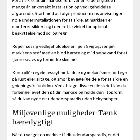
For at sikre, at din markise forbliver en kilde til glæde i
mange år, er korrekt installation og vedligeholdelse
afgørende. Start med at følge producentens anvisninger
nøje under installationen for at sikre, at markisen er
monteret sikkert og i den rette vinkel for optimal
beskyttelse mod sol og regn.
Regelmæssig vedligeholdelse er lige så vigtig; rengør
markisens stof med en blød børste og mild sæbevand for at
fjerne snavs og forhindre skimmel.
Kontrollér regelmæssigt metaldele og mekanismer for tegn
på rust eller slitage, og smør bevægelige dele for at sikre en
gnidningsfri funktion. Ved at tage disse enkle skridt kan du
forlænge levetiden på din markise og holde den i topform,
så du kan nyde dit udendørsparadis uden bekymringer.
Miljøvenlige muligheder: Tænk
bæredygtigt
Når du vælger en markise til dit udendørsparadis, er det