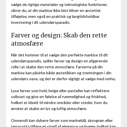
vælge de rigtige materialer og teknologiske funktioner,
sikrer du, at din markise ikke blot bliver en æstetisk
tilføjelse, men også en praktisk og langtidsholdbar
investering i dit udendørsparadis.
Farver og design: Skab den rette
atmosfære
Når det kommer til at vælge den perfekte markise til dit
udendørsparadis, spiller farver og design en afgørende
rolle i at skabe den rette atmosfære. Farverne på din
markise kan påvirke både æstetikken og stemningen i din
udendørs oase, og det er derfor vigtigt at vælge med omhu.
Lyse farver som hvid, beige eller pasteller kan reflektere
sollyset og give en følelse af rummelighed og friskhed,
hvilket er ideelt til mindre områder eller steder, hvor du
ønsker at skabe en lys og luftig atmosfære.
Omvendt kan dybere farver som marineblå, skovgrøn eller
terracotta tilføre et strejf af elegance og hygge, hvilket kan