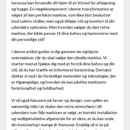
terrasse kan forvandle dit hjem til et fristed for afslapning
og hygge. En nøglekomponent i denne transformation er
valget af den perfekte markise, som ikke blot beskytter
mod solens stråler, men også tilføjer stil og komfort til din
udendørs oplevelse. Men hvordan vælger du den rette
markise, der både passer til dine behov og harmonerer med
din personlige stil?
I denne artikel guider vi dig gennem de vigtigste
overvejelser, når du skal vælge den ideelle markise. Vi
starter med at hjælpe dig med at forstå dine behov og din
stil, så du kan træffe en informeret beslutning. Dernæst
dykker vi ned i de forskellige materialer og teknologier, der
er tilgængelige, og hvordan de kan påvirke markisens
funktionalitet og holdbarhed.
Vi vil også fokusere på farver og design, som spiller en
væsentlig rolle i at skabe den rette atmosfære i dit
udendørs rum. Når markisen er valgt, er korrekt installation
og vedligeholdelse afgørende for at sikre, at du kan nyde
din investering i mange år fremover. Endelig vil vi se på