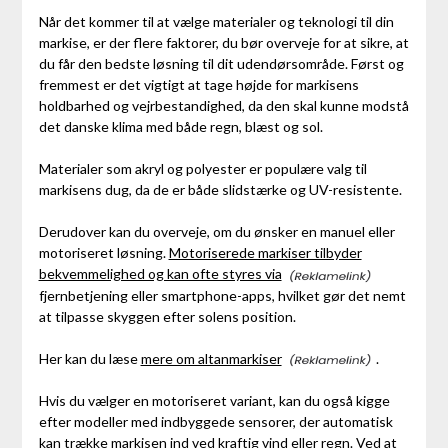
Når det kommer til at vælge materialer og teknologi til din
markise, er der flere faktorer, du bør overveje for at sikre, at
du får den bedste løsning til dit udendørsområde. Først og
fremmest er det vigtigt at tage højde for markisens
holdbarhed og vejrbestandighed, da den skal kunne modstå
det danske klima med både regn, blæst og sol.
Materialer som akryl og polyester er populære valg til
markisens dug, da de er både slidstærke og UV-resistente.
Derudover kan du overveje, om du ønsker en manuel eller
motoriseret løsning.
Motoriserede markiser tilbyder
bekvemmelighed og kan ofte styres via
fjernbetjening eller smartphone-apps, hvilket gør det nemt
at tilpasse skyggen efter solens position.
Her kan du læse
mere om altanmarkiser
.
Hvis du vælger en motoriseret variant, kan du også kigge
efter modeller med indbyggede sensorer, der automatisk
kan trække markisen ind ved kraftig vind eller regn. Ved at