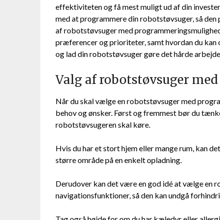
effektiviteten og få mest muligt ud af din investe
med at programmere din robotstøvsuger, så den pas
af robotstøvsuger med programmeringsmuligheder
præferencer og prioriteter, samt hvordan du kan 
og lad din robotstøvsuger gøre det hårde arbejde 
Valg af robotstøvsuger me
Når du skal vælge en robotstøvsuger med program
behov og ønsker. Først og fremmest bør du tænke 
robotstøvsugeren skal køre.
Hvis du har et stort hjem eller mange rum, kan de
større område på en enkelt opladning.
Derudover kan det være en god idé at vælge en r
navigationsfunktioner, så den kan undgå forhindrin
Tag også højde for om du har kæledyr eller allergi