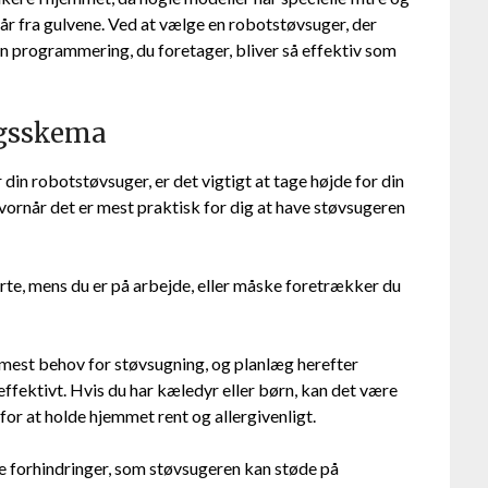
hår fra gulvene. Ved at vælge en robotstøvsuger, der
den programmering, du foretager, bliver så effektiv som
ngsskema
in robotstøvsuger, er det vigtigt at tage højde for din
vornår det er mest praktisk for dig at have støvsugeren
rte, mens du er på arbejde, eller måske foretrækker du
r mest behov for støvsugning, og planlæg herefter
fektivt. Hvis du har kæledyr eller børn, kan det være
or at holde hjemmet rent og allergivenligt.
le forhindringer, som støvsugeren kan støde på