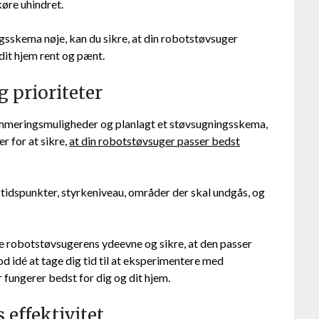
køre uhindret.
ngsskema nøje, kan du sikre, at din robotstøvsuger
dit hjem rent og pænt.
g prioriteter
mmeringsmuligheder og planlagt et støvsugningsskema,
er for at sikre,
at din robotstøvsuger passer bedst
tidspunkter, styrkeniveau, områder der skal undgås, og
e robotstøvsugerens ydeevne og sikre, at den passer
od idé at tage dig tid til at eksperimentere med
er fungerer bedst for dig og dit hjem.
effektivitet