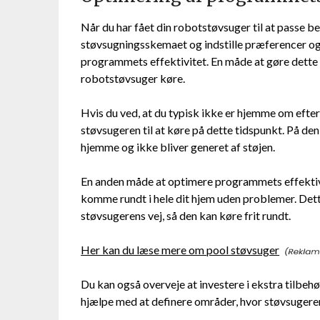
Når du har fået din robotstøvsuger til at passe b
støvsugningsskemaet og indstille præferencer og 
programmets effektivitet. En måde at gøre dette på
robotstøvsuger køre.
Hvis du ved, at du typisk ikke er hjemme om eft
støvsugeren til at køre på dette tidspunkt. På de
hjemme og ikke bliver generet af støjen.
En anden måde at optimere programmets effektivit
komme rundt i hele dit hjem uden problemer. Dette
støvsugerens vej, så den kan køre frit rundt.
Her kan du læse mere om pool støvsuger
Du kan også overveje at investere i ekstra tilbeh
hjælpe med at definere områder, hvor støvsugere