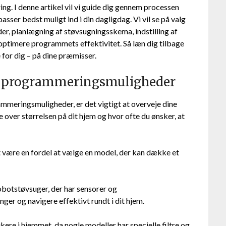
ring. I denne artikel vil vi guide dig gennem processen
ser bedst muligt ind i din dagligdag. Vi vil se på valg
, planlægning af støvsugningsskema, indstilling af
optimere programmets effektivitet. Så læn dig tilbage
for dig – på dine præmisser.
d programmeringsmuligheder
meringsmuligheder, er det vigtigt at overveje dine
over størrelsen på dit hjem og hvor ofte du ønsker, at
t være en fordel at vælge en model, der kan dække et
obotstøvsuger, der har sensorer og
ger og navigere effektivt rundt i dit hjem.
kere i hjemmet, da nogle modeller har specielle filtre og