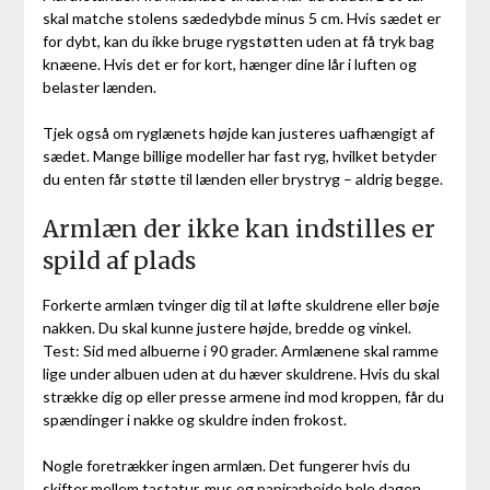
skal matche stolens sædedybde minus 5 cm. Hvis sædet er
for dybt, kan du ikke bruge rygstøtten uden at få tryk bag
knæene. Hvis det er for kort, hænger dine lår i luften og
belaster lænden.
Tjek også om ryglænets højde kan justeres uafhængigt af
sædet. Mange billige modeller har fast ryg, hvilket betyder
du enten får støtte til lænden eller brystryg – aldrig begge.
Armlæn der ikke kan indstilles er
spild af plads
Forkerte armlæn tvinger dig til at løfte skuldrene eller bøje
nakken. Du skal kunne justere højde, bredde og vinkel.
Test: Sid med albuerne i 90 grader. Armlænene skal ramme
lige under albuen uden at du hæver skuldrene. Hvis du skal
strække dig op eller presse armene ind mod kroppen, får du
spændinger i nakke og skuldre inden frokost.
Nogle foretrækker ingen armlæn. Det fungerer hvis du
skifter mellem tastatur, mus og papirarbejde hele dagen.