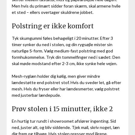
Men hvis du primært sidder foran skærm, skal armene hvile
et sted – ellers overtager skuldrene jobbet.
Polstring er ikke komfort
Tyk skumgummi føles behageligt i 20 minutter. Efter 3
timer synker du ned i stolen, og din rygsøjle mister sin
naturlige S-form. Vælg medium-fast polstring med god
formhukommelse. Tryk din tommelfinger ned i sædet: Den
skal møde modstand efter 2-3 cm, ikke synke hele vejen.
Mesh-ryglæn holder dig kølig, men giver mindre
lændestøtte end polstret stof. Hvis du sveder let, gå efter
mesh. Hvis du fryser eller har lændesmerter, vælg polstret
med justerbar lændepude.
Prøv stolen i 15 minutter, ikke 2
En hurtig tur rundt i showroomet afslører ingenting. Sid
ned, juster alt, og bliv siddende. Tjek mail, skriv noget, læn
dig frem og tilbage. Hvis stolen presser mod lårene,