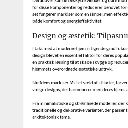
Derudover kan de beskytte vinduer og døre mod ve
for disse komponenter og reducerer behovet for 
set fungerer markiser som en simpel, men effekti
både komfort og energieffektivitet.
Design og æstetik: Tilpasn
I takt med at moderne hjem i stigende grad fokus
design blevet en essentiel faktor for deres popul
en praktisk løsning til at skabe skygge og reducer
hjemmets overordnede æstetiske udtryk.
Nutidens markiser fås i et væld af stilarter, farver
vælge designs, der harmonerer med deres hjems ar
Fra minimalistiske og strømlinede modeller, der
traditionelle og dekorative varianter, der passer ti
arkitektonisk tema.