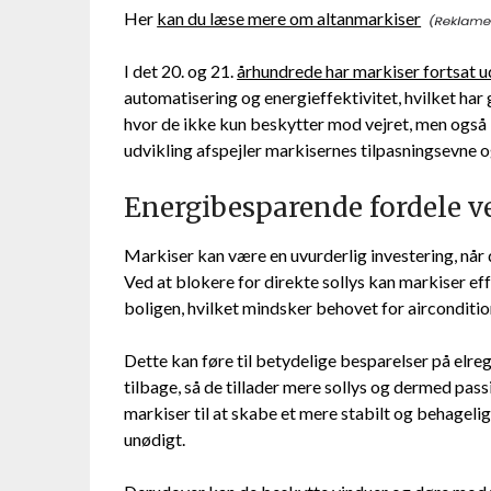
Her
kan du læse mere om altanmarkiser
I det 20. og 21.
århundrede har markiser fortsat ud
automatisering og energieffektivitet, hvilket har
hvor de ikke kun beskytter mod vejret, men også 
udvikling afspejler markisernes tilpasningsevne o
Energibesparende fordele v
Markiser kan være en uvurderlig investering, når
Ved at blokere for direkte sollys kan markiser e
boligen, hvilket mindsker behovet for aircondit
Dette kan føre til betydelige besparelser på elre
tilbage, så de tillader mere sollys og dermed pa
markiser til at skabe et mere stabilt og behageli
unødigt.