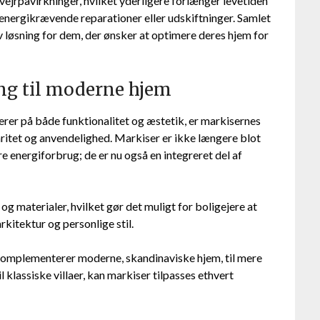
jrpåvirkninger, hvilket yderligere forlænger levetiden
energikrævende reparationer eller udskiftninger. Samlet
v løsning for dem, der ønsker at optimere deres hjem for
ing til moderne hjem
erer på både funktionalitet og æstetik, er markisernes
aritet og anvendelighed. Markiser er ikke længere blot
e energiforbrug; de er nu også en integreret del af
 og materialer, hvilket gør det muligt for boligejere at
kitektur og personlige stil.
 komplementerer moderne, skandinaviske hjem, til mere
l klassiske villaer, kan markiser tilpasses ethvert