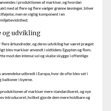
er anvendes i produktionen af markiser, og hvordan
kt med at flere og flere vælger grønne løsninger, bliver
tilføjelse, men en vigtig komponent i en
 miljøbevidsthed.
e og udvikling
er flere århundreder, og deres udvikling har været præget
ligt blev markiser anvendt i oldtidens Egypten og Rom,
kytte mod den intense sol og skabe skygge i offentlige
anvendelse udbredt i Europa, hvor de ofte blev set i
g balkoner i byerne.
v produktionen af markiser mere standardiseret, og nye
lev introduceret, hvilket gjorde dem mere holdbare og