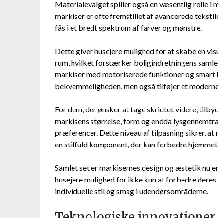
Materialevalget spiller også en væsentlig rolle i
markiser er ofte fremstillet af avancerede teksti
fås i et bredt spektrum af farver og mønstre.
Dette giver husejere mulighed for at skabe en 
rum, hvilket forstærker boligindretningens samle
markiser med motoriserede funktioner og smart h
bekvemmeligheden, men også tilføjer et moderne,
For dem, der ønsker at tage skridtet videre, til
markisens størrelse, form og endda lysgennemtræ
præferencer. Dette niveau af tilpasning sikrer, at
en stilfuld komponent, der kan forbedre hjemmet
Samlet set er markisernes design og æstetik nu en
husejere mulighed for ikke kun at forbedre deres
individuelle stil og smag i udendørsområderne.
Teknologiske innovationer 