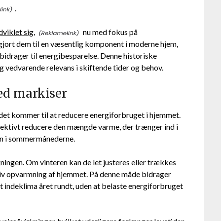
.
viklet sig,
nu med fokus på
 gjort dem til en væsentlig komponent i moderne hjem,
bidrager til energibesparelse. Denne historiske
g vedvarende relevans i skiftende tider og behov.
ed markiser
 det kommer til at reducere energiforbruget i hjemmet.
ffektivt reducere den mængde varme, der trænger ind i
ion i sommermånederne.
gningen. Om vinteren kan de let justeres eller trækkes
ssiv opvarmning af hjemmet. På denne måde bidrager
gt indeklima året rundt, uden at belaste energiforbruget