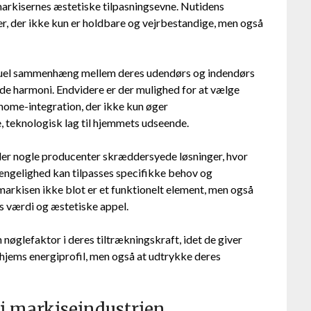
 markisernes æstetiske tilpasningsevne. Nutidens
ler, der ikke kun er holdbare og vejrbestandige, men også
visuel sammenhæng mellem deres udendørs og indendørs
de harmoni. Endvidere er der mulighed for at vælge
ome-integration, der ikke kun øger
 teknologisk lag til hjemmets udseende.
byder nogle producenter skræddersyede løsninger, hvor
ngelighed kan tilpasses specifikke behov og
 markisen ikke blot er et funktionelt element, men også
s værdi og æstetiske appel.
 nøglefaktor i deres tiltrækningskraft, idet de giver
 hjems energiprofil, men også at udtrykke deres
i markiseindustrien