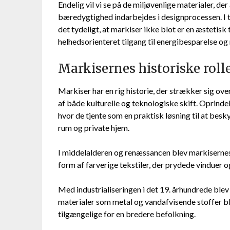
Endelig vil vi se på de miljøvenlige materialer, d
bæredygtighed indarbejdes i designprocessen. I ta
det tydeligt, at markiser ikke blot er en æstetisk 
helhedsorienteret tilgang til energibesparelse og
Markisernes historiske roll
Markiser har en rig historie, der strækker sig ov
af både kulturelle og teknologiske skift. Oprinde
hvor de tjente som en praktisk løsning til at bes
rum og private hjem.
I middelalderen og renæssancen blev markisernes 
form af farverige tekstiler, der prydede vinduer o
Med industrialiseringen i det 19. århundrede ble
materialer som metal og vandafvisende stoffer b
tilgængelige for en bredere befolkning.