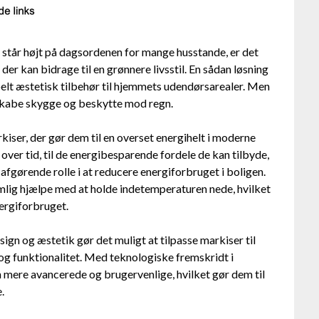
 står højt på dagsordenen for mange husstande, er det
der kan bidrage til en grønnere livsstil. En sådan løsning
pelt æstetisk tilbehør til hjemmets udendørsarealer. Men
 skabe skygge og beskytte mod regn.
iser, der gør dem til en overset energihelt i moderne
over tid, til de energibesparende fordele de kan tilbyde,
afgørende rolle i at reducere energiforbruget i boligen.
emlig hjælpe med at holde indetemperaturen nede, hvilket
ergiforbruget.
ign og æstetik gør det muligt at tilpasse markiser til
og funktionalitet. Med teknologiske fremskridt i
n mere avancerede og brugervenlige, hvilket gør dem til
.