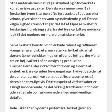
både materialernes naturlige skønhed og håndværkets
kunstneriske aspekter. Den slanke ramme, som fås i
forskellige typer træ, men ofte foretrækkes i egetræ eller
valnød, giver skabet en varm og indbydende glød. Denne
valgmulighed i træsorter gør det let at tilpasse skabet til
forskellige indretningsstile, fra det lyse og luftige nordiske
look til det mørkere og mere dramatiske interiør.
Selve skabets konstruktion er både robust og raffineret.
Hængslerne er diskrete, men stærke, hvilket sikrer, at
dørene åbner og lukker med en glidende lethed, der vidner
om en høj kvalitet i både design og produktion.
Glaspanelerne, der indrammer forsiden og siderne af
skabet, er klare og uden forvrængninger, hvilket betyder, at
de genstande, man vælger at udstille, præsenteres på
deres bedst mulige vis. Dette aspekt af vitrineskabet er
særligt imponerende, da det virkelig fremhæver indholdet
uden at stjæle opmærksomheden med unødvendige
detaljer.
Inde i skabet er hylderne justerbare, hvilket giver en