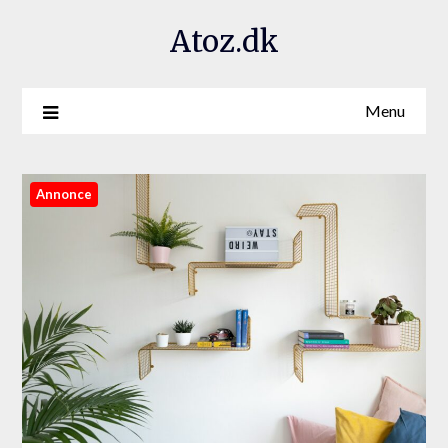
Atoz.dk
Menu
Annonce