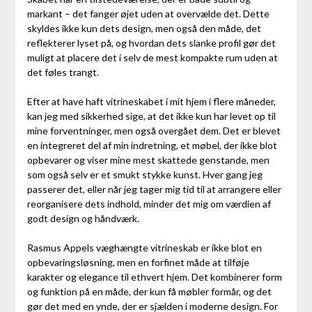
markant – det fanger øjet uden at overvælde det. Dette
skyldes ikke kun dets design, men også den måde, det
reflekterer lyset på, og hvordan dets slanke profil gør det
muligt at placere det i selv de mest kompakte rum uden at
det føles trangt.
Efter at have haft vitrineskabet i mit hjem i flere måneder,
kan jeg med sikkerhed sige, at det ikke kun har levet op til
mine forventninger, men også overgået dem. Det er blevet
en integreret del af min indretning, et møbel, der ikke blot
opbevarer og viser mine mest skattede genstande, men
som også selv er et smukt stykke kunst. Hver gang jeg
passerer det, eller når jeg tager mig tid til at arrangere eller
reorganisere dets indhold, minder det mig om værdien af
godt design og håndværk.
Rasmus Appels væghængte vitrineskab er ikke blot en
opbevaringsløsning, men en forfinet måde at tilføje
karakter og elegance til ethvert hjem. Det kombinerer form
og funktion på en måde, der kun få møbler formår, og det
gør det med en ynde, der er sjælden i moderne design. For