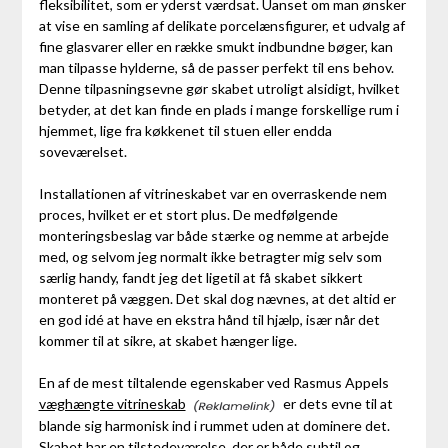
fleksibilitet, som er yderst værdsat. Uanset om man ønsker
at vise en samling af delikate porcelænsfigurer, et udvalg af
fine glasvarer eller en række smukt indbundne bøger, kan
man tilpasse hylderne, så de passer perfekt til ens behov.
Denne tilpasningsevne gør skabet utroligt alsidigt, hvilket
betyder, at det kan finde en plads i mange forskellige rum i
hjemmet, lige fra køkkenet til stuen eller endda
soveværelset.
Installationen af vitrineskabet var en overraskende nem
proces, hvilket er et stort plus. De medfølgende
monteringsbeslag var både stærke og nemme at arbejde
med, og selvom jeg normalt ikke betragter mig selv som
særlig handy, fandt jeg det ligetil at få skabet sikkert
monteret på væggen. Det skal dog nævnes, at det altid er
en god idé at have en ekstra hånd til hjælp, især når det
kommer til at sikre, at skabet hænger lige.
En af de mest tiltalende egenskaber ved Rasmus Appels
væghængte vitrineskab
er dets evne til at
blande sig harmonisk ind i rummet uden at dominere det.
Skabet har en tilstedeværelse, der er både subtil og