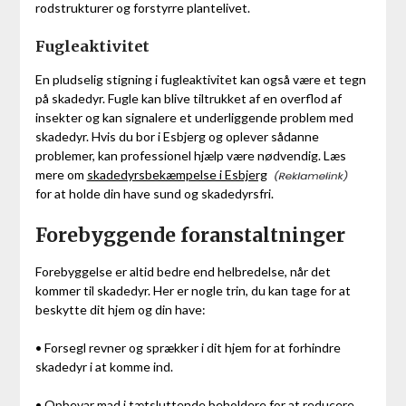
rodstrukturer og forstyrre plantelivet.
Fugleaktivitet
En pludselig stigning i fugleaktivitet kan også være et tegn
på skadedyr. Fugle kan blive tiltrukket af en overflod af
insekter og kan signalere et underliggende problem med
skadedyr. Hvis du bor i Esbjerg og oplever sådanne
problemer, kan professionel hjælp være nødvendig. Læs
mere om
skadedyrsbekæmpelse i Esbjerg
for at holde din have sund og skadedyrsfri.
Forebyggende foranstaltninger
Forebyggelse er altid bedre end helbredelse, når det
kommer til skadedyr. Her er nogle trin, du kan tage for at
beskytte dit hjem og din have:
• Forsegl revner og sprækker i dit hjem for at forhindre
skadedyr i at komme ind.
• Opbevar mad i tætsluttende beholdere for at reducere