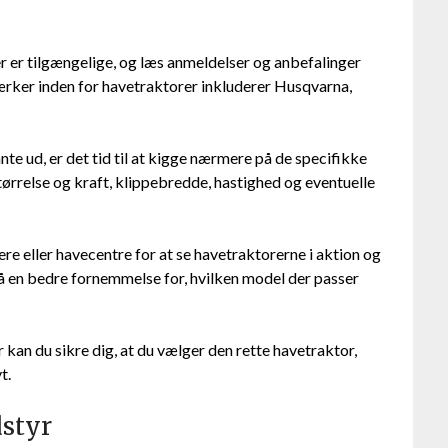
r er tilgængelige, og læs anmeldelser og anbefalinger
rker inden for havetraktorer inkluderer Husqvarna,
te ud, er det tid til at kigge nærmere på de specifikke
ørrelse og kraft, klippebredde, hastighed og eventuelle
e eller havecentre for at se havetraktorerne i aktion og
få en bedre fornemmelse for, hvilken model der passer
kan du sikre dig, at du vælger den rette havetraktor,
t.
dstyr