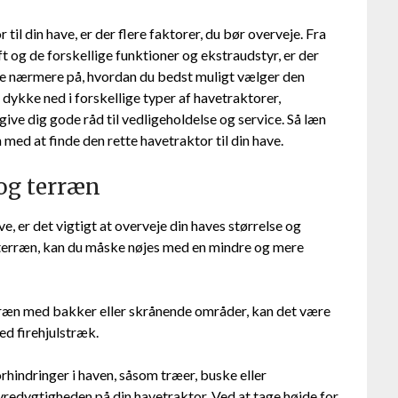
il din have, er der flere faktorer, du bør overveje. Fra
ft og de forskellige funktioner og ekstraudstyr, er der
vi se nærmere på, hvordan du bedst muligt vælger den
l dykke ned i forskellige typer af havetraktorer,
ve dig gode råd til vedligeholdelse og service. Så læn
med at finde den rette havetraktor til din have.
 og terræn
e, er det vigtigt at overveje din haves størrelse og
 terræn, kan du måske nøjes med en mindre og mere
erræn med bakker eller skrånende områder, kan det være
d firehjulstræk.
orhindringer i haven, såsom træer, buske eller
redygtigheden på din havetraktor. Ved at tage højde for