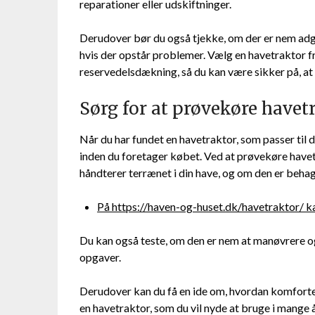
reparationer eller udskiftninger.
Derudover bør du også tjekke, om der er nem adgan
hvis der opstår problemer. Vælg en havetraktor f
reservedelsdækning, så du kan være sikker på, at d
Sørg for at prøvekøre havet
Når du har fundet en havetraktor, som passer til d
inden du foretager købet. Ved at prøvekøre have
håndterer terrænet i din have, og om den er behag
På https://haven-og-huset.dk/havetraktor/ k
Du kan også teste, om den er nem at manøvrere og 
opgaver.
Derudover kan du få en ide om, hvordan komforten
en havetraktor, som du vil nyde at bruge i mange å