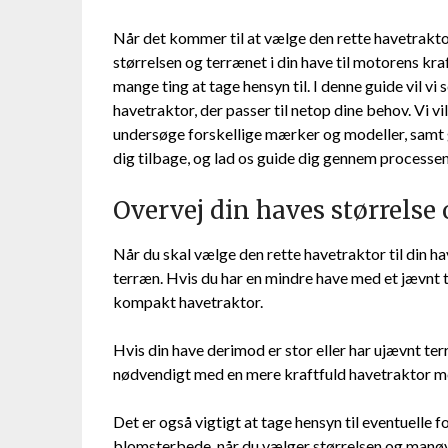
Når det kommer til at vælge den rette havetraktor t
størrelsen og terrænet i din have til motorens kra
mange ting at tage hensyn til. I denne guide vil 
havetraktor, der passer til netop dine behov. Vi vi
undersøge forskellige mærker og modeller, samt gi
dig tilbage, og lad os guide dig gennem processen 
Overvej din haves størrelse
Når du skal vælge den rette havetraktor til din hav
terræn. Hvis du har en mindre have med et jævnt
kompakt havetraktor.
Hvis din have derimod er stor eller har ujævnt t
nødvendigt med en mere kraftfuld havetraktor me
Det er også vigtigt at tage hensyn til eventuelle f
blomsterbede, når du vælger størrelsen og manøv