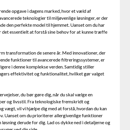
rende opgave i dagens marked, hvor et væld af
vancerede teknologier til miljøvenlige løsninger, er der
inde den perfekte model til hjemmet. Uanset om du har
 det essentielt at forstå sine behov for at kunne træffe
m transformation de senere år. Med innovationer, der
de funktioner til avancerede filtreringssystemer, er
vigere i denne komplekse verden. Samtidig stiller
ugers effektivitet og funktionalitet, hvilket gør valget
rvejelser, du bør gøre dig, når du skal vælge en
per og livsstil. Fra teknologiske fremskridt og
g vægt, vil vi hjælpe dig med at forstå, hvordan du kan
v. Uanset om du prioriterer allergivenlige funktioner
en løsning derude for dig. Lad os dykke ned i detaljerne og
vsuger ved din side.