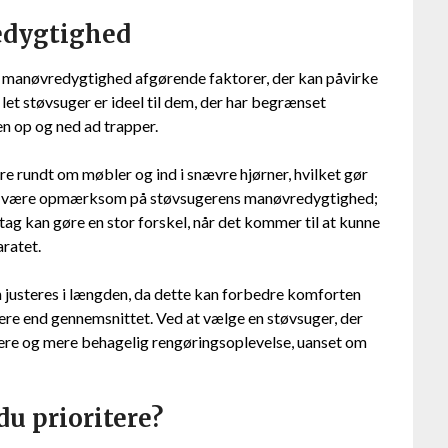
edygtighed
og manøvredygtighed afgørende faktorer, der kan påvirke
et støvsuger er ideel til dem, der har begrænset
n op og ned ad trapper.
 rundt om møbler og ind i snævre hjørner, hvilket gør
an være opmærksom på støvsugerens manøvredygtighed;
ag kan gøre en stor forskel, når det kommer til at kunne
ratet.
 justeres i længden, da dette kan forbedre komforten
avere end gennemsnittet. Ved at vælge en støvsuger, der
ttere og mere behagelig rengøringsoplevelse, uanset om
 du prioritere?