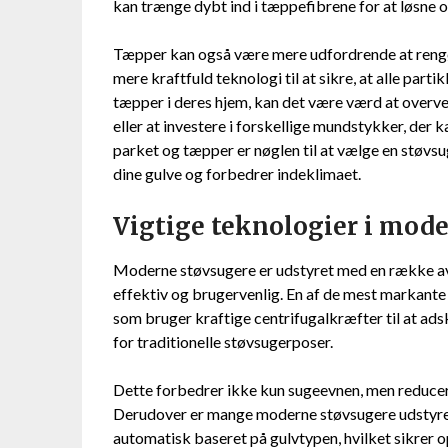
kan trænge dybt ind i tæppefibrene for at løsne og
Tæpper kan også være mere udfordrende at rengør
mere kraftfuld teknologi til at sikre, at alle parti
tæpper i deres hjem, kan det være værd at overvej
eller at investere i forskellige mundstykker, der 
parket og tæpper er nøglen til at vælge en støvsu
dine gulve og forbedrer indeklimaet.
Vigtige teknologier i mod
Moderne støvsugere er udstyret med en række av
effektiv og brugervenlig. En af de mest markante
som bruger kraftige centrifugalkræfter til at adsk
for traditionelle støvsugerposer.
Dette forbedrer ikke kun sugeevnen, men reducer
Derudover er mange moderne støvsugere udstyret
automatisk baseret på gulvtypen, hvilket sikrer o