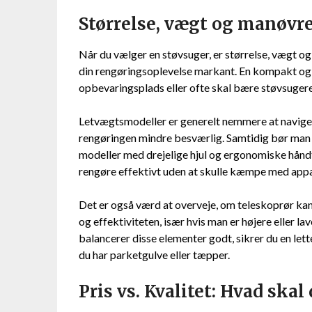
Størrelse, vægt og manøvr
Når du vælger en støvsuger, er størrelse, vægt 
din rengøringsoplevelse markant. En kompakt og l
opbevaringsplads eller ofte skal bære støvsugere
Letvægtsmodeller er generelt nemmere at navigere
rengøringen mindre besværlig. Samtidig bør m
modeller med drejelige hjul og ergonomiske håndt
rengøre effektivt uden at skulle kæmpe med appa
Det er også værd at overveje, om teleskoprør kan
og effektiviteten, især hvis man er højere eller l
balancerer disse elementer godt, sikrer du en le
du har parketgulve eller tæpper.
Pris vs. Kvalitet: Hvad skal