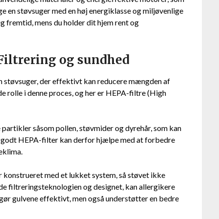
e en støvsuger med en høj energiklasse og miljøvenlige
 fremtid, mens du holder dit hjem rent og
 Filtrering og sundhed
 en støvsuger, der effektivt kan reducere mængden af
de rolle i denne proces, og her er HEPA-filtre (High
ke partikler såsom pollen, støvmider og dyrehår, som kan
t godt HEPA-filter kan derfor hjælpe med at forbedre
eklima.
r konstrueret med et lukket system, så støvet ikke
de filtreringsteknologien og designet, kan allergikere
engør gulvene effektivt, men også understøtter en bedre