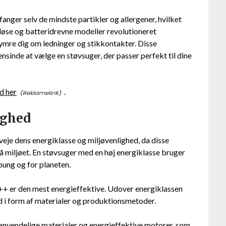
fanger selv de mindste partikler og allergener, hvilket
dløse og batteridrevne modeller revolutioneret
kymre dig om ledninger og stikkontakter. Disse
inde at vælge en støvsuger, der passer perfekt til dine
d her
.
ighed
rveje dens energiklasse og miljøvenlighed, da disse
å miljøet. En støvsuger med en høj energiklasse bruger
pung og for planeten.
++ er den mest energieffektive. Udover energiklassen
d i form af materialer og produktionsmetoder.
vendelige materialer og energieffektive motorer, som