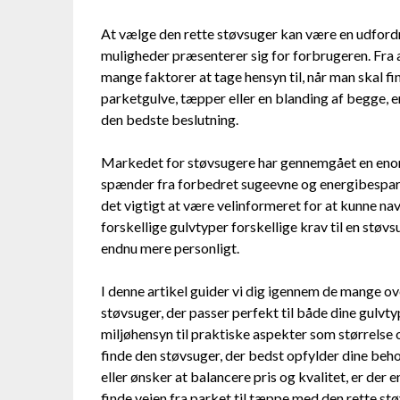
At vælge den rette støvsuger kan være en udford
muligheder præsenterer sig for forbrugeren. Fra a
mange faktorer at tage hensyn til, når man skal f
parketgulve, tæpper eller en blanding af begge, er
den bedste beslutning.
Markedet for støvsugere har gennemgået en enor
spænder fra forbedret sugeevne og energibesparen
det vigtigt at være velinformeret for at kunne na
forskellige gulvtyper forskellige krav til en støvs
endnu mere personligt.
I denne artikel guider vi dig igennem de mange ove
støvsuger, der passer perfekt til både dine gulvty
miljøhensyn til praktiske aspekter som størrelse o
finde den støvsuger, der bedst opfylder dine beho
eller ønsker at balancere pris og kvalitet, er der 
finde vejen fra parket til tæppe med den rette stø