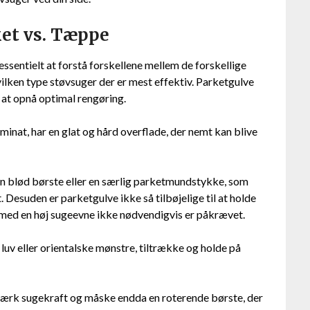
ket vs. Tæppe
essentielt at forstå forskellene mellem de forskellige
 hvilken type støvsuger der er mest effektiv. Parketgulve
 at opnå optimal rengøring.
aminat, har en glat og hård overflade, der nemt kan blive
en blød børste eller en særlig parketmundstykke, som
 Desuden er parketgulve ikke så tilbøjelige til at holde
r med en høj sugeevne ikke nødvendigvis er påkrævet.
uv eller orientalske mønstre, tiltrække og holde på
tærk sugekraft og måske endda en roterende børste, der