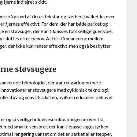
 fjerne indlejret skidt.
e på grund af deres tekstur og tæthed, hvilket kræver
kler fjernes effektivt. For dem, der har både parket og
e en støvsuger, der kan tilpasses forskellige gulvtyper,
kan skiftes efter behov. At forstå nuancerne mellem
ger, der ikke kun renser effektivt, men også beskytter
erne støvsugere
ancerede teknologier, der gør rengøringen mere
 innovationer er støvsugere med cyklonisk teknologi,
ille støv og snavs fra luften, hvilket reducerer behovet
er også vedligeholdelsesomkostningerne over tid.
 med smarte sensorer, der kan tilpasse sugestyrken
ptimal rengøring uanset om det er parket eller tæpper.