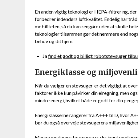
En anden vigtig teknologi er HEPA-filtrering, der 
forbedrer indendørs luftkvalitet. Endelig har trå
mobiliteten, så du kan rengøre uden at skulle be
teknologier tilsammen gør det nemmere end nogens
behov og dit hjem.
Ja
find et godt og billigt robotstøvsuger tilbu
Energiklasse og miljøvenl
Når du vælger en støvsuger, er det vigtigt at ove
faktorer ikke kun påvirker din elregning, men ogs
mindre energi, hvilket både er godt for din penge
Energiklasserne rangerer fra A+++ til D, hvor A+
bør du også overveje støvsugerens miljøvenlighe
Mange moderne støvsugere er designet med genan