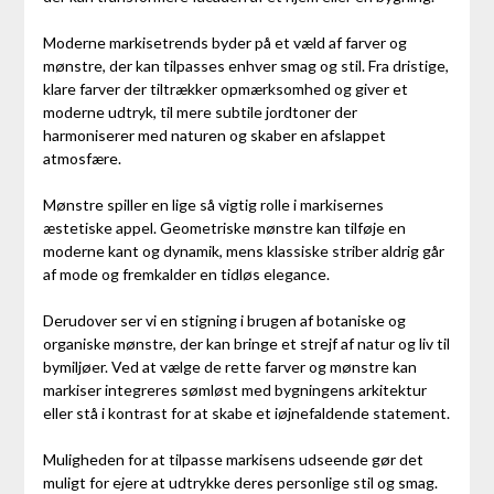
Moderne markisetrends byder på et væld af farver og
mønstre, der kan tilpasses enhver smag og stil. Fra dristige,
klare farver der tiltrækker opmærksomhed og giver et
moderne udtryk, til mere subtile jordtoner der
harmoniserer med naturen og skaber en afslappet
atmosfære.
Mønstre spiller en lige så vigtig rolle i markisernes
æstetiske appel. Geometriske mønstre kan tilføje en
moderne kant og dynamik, mens klassiske striber aldrig går
af mode og fremkalder en tidløs elegance.
Derudover ser vi en stigning i brugen af botaniske og
organiske mønstre, der kan bringe et strejf af natur og liv til
bymiljøer. Ved at vælge de rette farver og mønstre kan
markiser integreres sømløst med bygningens arkitektur
eller stå i kontrast for at skabe et iøjnefaldende statement.
Muligheden for at tilpasse markisens udseende gør det
muligt for ejere at udtrykke deres personlige stil og smag.