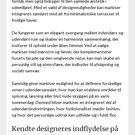
formål, men også bidrager til den samlede æstetik i
udemiljøet. Med et væld af designmuligheder kan markiser
integreres sømløst med alt fra minimalistiske terrasser til
frodige haver.
De fungerer som en elegant overgang mellem indendørs og
udendørs rum og skaber en harmonisk sammenhæng, der
inviterer til ophold under åben himmel. Ved at vælge
markiser med mønstre og farver, der komplementerer
husets facade og den omgivende natur, kan man skabe en
personlig stil og atmosfære, der indbyder til afslapning og
socialt samvær.
Samtidig giver markiser mulighed for at definere forskellige
zoner i udendørsarealet, hvor man kan etablere områder til
spisning, læsning eller blot nyde skyggen på en varm
sommerdag. Dermed bliver markiser en integreret del af
udendørsindretningen, hvor funktionalitet møder fashion,
og hvor det personlige udtryk kan udfolde sig i fuldt flor.
Kendte designeres indflydelse på