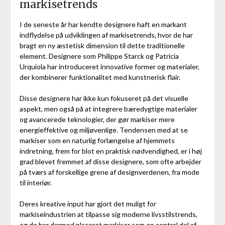
markisetrends
I de seneste år har kendte designere haft en markant
indflydelse på udviklingen af markisetrends, hvor de har
bragt en ny æstetisk dimension til dette traditionelle
element. Designere som Philippe Starck og Patricia
Urquiola har introduceret innovative former og materialer,
der kombinerer funktionalitet med kunstnerisk flair.
Disse designere har ikke kun fokuseret på det visuelle
aspekt, men også på at integrere bæredygtige materialer
og avancerede teknologier, der gør markiser mere
energieffektive og miljøvenlige. Tendensen med at se
markiser som en naturlig forlængelse af hjemmets
indretning, frem for blot en praktisk nødvendighed, er i høj
grad blevet fremmet af disse designere, som ofte arbejder
på tværs af forskellige grene af designverdenen, fra mode
til interiør.
Deres kreative input har gjort det muligt for
markiseindustrien at tilpasse sig moderne livsstilstrends,
og de har dermed placeret markiser som en central del af