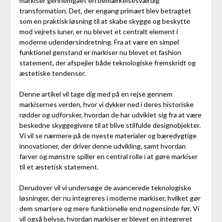
markiser gennemgået en bemærkelsesværdig
transformation. Det, der engang primært blev betragtet
som en praktisk løsning til at skabe skygge og beskytte
mod vejrets luner, er nu blevet et centralt element i
moderne udendørsindretning. Fra at være en simpel
funktionel genstand er markiser nu blevet et fashion
statement, der afspejler både teknologiske fremskridt og
æstetiske tendenser.
Denne artikel vil tage dig med på en rejse gennem
markisernes verden, hvor vi dykker ned i deres historiske
rødder og udforsker, hvordan de har udviklet sig fra at være
beskedne skyggegivere til at blive stilfulde designobjekter.
Vi vil se nærmere på de nyeste materialer og bæredygtige
innovationer, der driver denne udvikling, samt hvordan
farver og mønstre spiller en central rolle i at gøre markiser
til et æstetisk statement.
Derudover vil vi undersøge de avancerede teknologiske
løsninger, der nu integreres i moderne markiser, hvilket gør
dem smartere og mere funktionelle end nogensinde før. Vi
vil også belyse, hvordan markiser er blevet en integreret