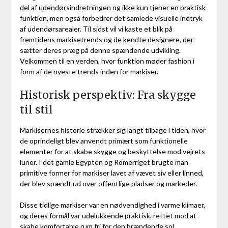
del af udendørsindretningen og ikke kun tjener en praktisk
funktion, men også forbedrer det samlede visuelle indtryk
af udendørsarealer. Til sidst vil vi kaste et blik på
fremtidens markisetrends og de kendte designere, der
sætter deres præg på denne spændende udvikling.
Velkommen til en verden, hvor funktion møder fashion i
form af de nyeste trends inden for markiser.
Historisk perspektiv: Fra skygge
til stil
Markisernes historie strækker sig langt tilbage i tiden, hvor
de oprindeligt blev anvendt primært som funktionelle
elementer for at skabe skygge og beskyttelse mod vejrets
luner. I det gamle Egypten og Romerriget brugte man
primitive former for markiser lavet af vævet siv eller linned,
der blev spændt ud over offentlige pladser og markeder.
Disse tidlige markiser var en nødvendighed i varme klimaer,
og deres formål var udelukkende praktisk, rettet mod at
skabe komfortable rum fri for den brændende sol.