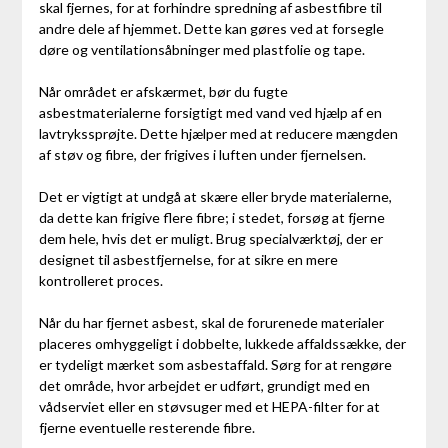
skal fjernes, for at forhindre spredning af asbestfibre til
andre dele af hjemmet. Dette kan gøres ved at forsegle
døre og ventilationsåbninger med plastfolie og tape.
Når området er afskærmet, bør du fugte
asbestmaterialerne forsigtigt med vand ved hjælp af en
lavtrykssprøjte. Dette hjælper med at reducere mængden
af støv og fibre, der frigives i luften under fjernelsen.
Det er vigtigt at undgå at skære eller bryde materialerne,
da dette kan frigive flere fibre; i stedet, forsøg at fjerne
dem hele, hvis det er muligt. Brug specialværktøj, der er
designet til asbestfjernelse, for at sikre en mere
kontrolleret proces.
Når du har fjernet asbest, skal de forurenede materialer
placeres omhyggeligt i dobbelte, lukkede affaldssække, der
er tydeligt mærket som asbestaffald. Sørg for at rengøre
det område, hvor arbejdet er udført, grundigt med en
vådserviet eller en støvsuger med et HEPA-filter for at
fjerne eventuelle resterende fibre.