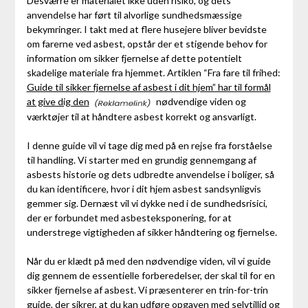
Desværre er materialet ikke uden risiko, og dets
anvendelse har ført til alvorlige sundhedsmæssige
bekymringer. I takt med at flere husejere bliver bevidste
om farerne ved asbest, opstår der et stigende behov for
information om sikker fjernelse af dette potentielt
skadelige materiale fra hjemmet. Artiklen “Fra fare til frihed:
Guide til sikker fjernelse af asbest i dit hjem” har til formål
at give dig den
nødvendige viden og
værktøjer til at håndtere asbest korrekt og ansvarligt.
I denne guide vil vi tage dig med på en rejse fra forståelse
til handling. Vi starter med en grundig gennemgang af
asbests historie og dets udbredte anvendelse i boliger, så
du kan identificere, hvor i dit hjem asbest sandsynligvis
gemmer sig. Dernæst vil vi dykke ned i de sundhedsrisici,
der er forbundet med asbesteksponering, for at
understrege vigtigheden af sikker håndtering og fjernelse.
Når du er klædt på med den nødvendige viden, vil vi guide
dig gennem de essentielle forberedelser, der skal til for en
sikker fjernelse af asbest. Vi præsenterer en trin-for-trin
guide, der sikrer, at du kan udføre opgaven med selvtillid og