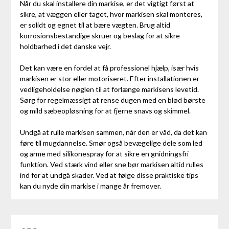
Når du skal installere din markise, er det vigtigt først at
sikre, at væggen eller taget, hvor markisen skal monteres,
er solidt og egnet til at bære vægten. Brug altid
korrosionsbestandige skruer og beslag for at sikre
holdbarhed i det danske vejr.
Det kan være en fordel at få professionel hjælp, især hvis
markisen er stor eller motoriseret. Efter installationen er
vedligeholdelse nøglen til at forlænge markisens levetid.
Sørg for regelmæssigt at rense dugen med en blød børste
og mild sæbeopløsning for at fjerne snavs og skimmel.
Undgå at rulle markisen sammen, når den er våd, da det kan
føre til mugdannelse. Smør også bevægelige dele som led
og arme med silikonespray for at sikre en gnidningsfri
funktion. Ved stærk vind eller sne bør markisen altid rulles
ind for at undgå skader. Ved at følge disse praktiske tips
kan du nyde din markise i mange år fremover.