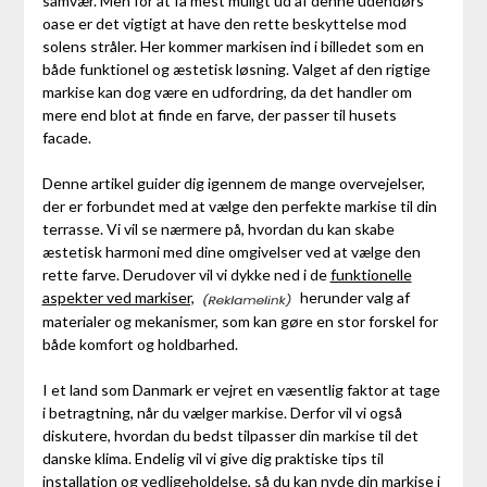
samvær. Men for at få mest muligt ud af denne udendørs
oase er det vigtigt at have den rette beskyttelse mod
solens stråler. Her kommer markisen ind i billedet som en
både funktionel og æstetisk løsning. Valget af den rigtige
markise kan dog være en udfordring, da det handler om
mere end blot at finde en farve, der passer til husets
facade.
Denne artikel guider dig igennem de mange overvejelser,
der er forbundet med at vælge den perfekte markise til din
terrasse. Vi vil se nærmere på, hvordan du kan skabe
æstetisk harmoni med dine omgivelser ved at vælge den
rette farve. Derudover vil vi dykke ned i de
funktionelle
aspekter ved markiser,
herunder valg af
materialer og mekanismer, som kan gøre en stor forskel for
både komfort og holdbarhed.
I et land som Danmark er vejret en væsentlig faktor at tage
i betragtning, når du vælger markise. Derfor vil vi også
diskutere, hvordan du bedst tilpasser din markise til det
danske klima. Endelig vil vi give dig praktiske tips til
installation og vedligeholdelse, så du kan nyde din markise i