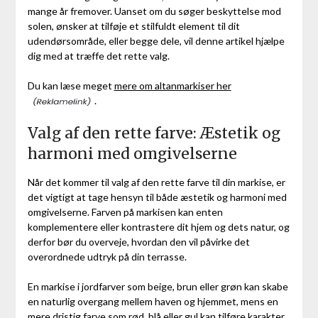
mange år fremover. Uanset om du søger beskyttelse mod
solen, ønsker at tilføje et stilfuldt element til dit
udendørsområde, eller begge dele, vil denne artikel hjælpe
dig med at træffe det rette valg.
Du kan læse meget
mere om altanmarkiser her
.
Valg af den rette farve: Æstetik og
harmoni med omgivelserne
Når det kommer til valg af den rette farve til din markise, er
det vigtigt at tage hensyn til både æstetik og harmoni med
omgivelserne. Farven på markisen kan enten
komplementere eller kontrastere dit hjem og dets natur, og
derfor bør du overveje, hvordan den vil påvirke det
overordnede udtryk på din terrasse.
En markise i jordfarver som beige, brun eller grøn kan skabe
en naturlig overgang mellem haven og hjemmet, mens en
mere dristig farve som rød, blå eller gul kan tilføre karakter