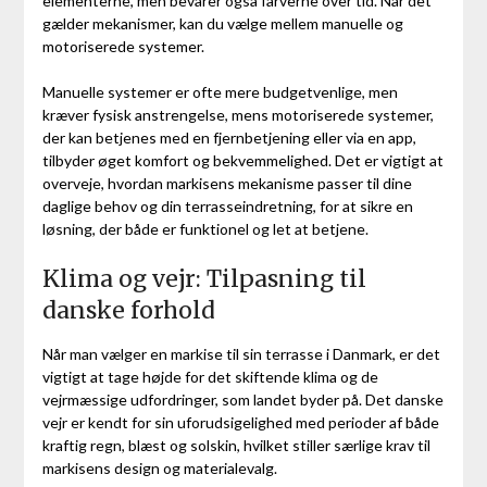
elementerne, men bevarer også farverne over tid. Når det
gælder mekanismer, kan du vælge mellem manuelle og
motoriserede systemer.
Manuelle systemer er ofte mere budgetvenlige, men
kræver fysisk anstrengelse, mens motoriserede systemer,
der kan betjenes med en fjernbetjening eller via en app,
tilbyder øget komfort og bekvemmelighed. Det er vigtigt at
overveje, hvordan markisens mekanisme passer til dine
daglige behov og din terrasseindretning, for at sikre en
løsning, der både er funktionel og let at betjene.
Klima og vejr: Tilpasning til
danske forhold
Når man vælger en markise til sin terrasse i Danmark, er det
vigtigt at tage højde for det skiftende klima og de
vejrmæssige udfordringer, som landet byder på. Det danske
vejr er kendt for sin uforudsigelighed med perioder af både
kraftig regn, blæst og solskin, hvilket stiller særlige krav til
markisens design og materialevalg.