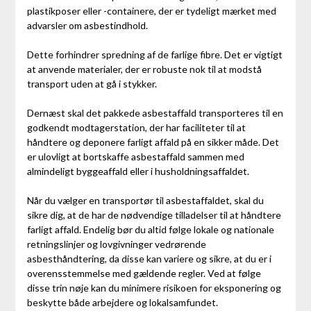
plastikposer eller -containere, der er tydeligt mærket med
advarsler om asbestindhold.
Dette forhindrer spredning af de farlige fibre. Det er vigtigt
at anvende materialer, der er robuste nok til at modstå
transport uden at gå i stykker.
Dernæst skal det pakkede asbestaffald transporteres til en
godkendt modtagerstation, der har faciliteter til at
håndtere og deponere farligt affald på en sikker måde. Det
er ulovligt at bortskaffe asbestaffald sammen med
almindeligt byggeaffald eller i husholdningsaffaldet.
Når du vælger en transportør til asbestaffaldet, skal du
sikre dig, at de har de nødvendige tilladelser til at håndtere
farligt affald. Endelig bør du altid følge lokale og nationale
retningslinjer og lovgivninger vedrørende
asbesthåndtering, da disse kan variere og sikre, at du er i
overensstemmelse med gældende regler. Ved at følge
disse trin nøje kan du minimere risikoen for eksponering og
beskytte både arbejdere og lokalsamfundet.