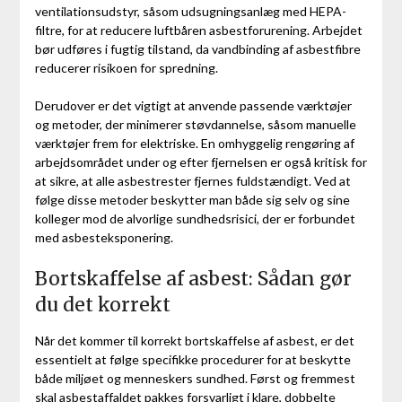
ventilationsudstyr, såsom udsugningsanlæg med HEPA-
filtre, for at reducere luftbåren asbestforurening. Arbejdet
bør udføres i fugtig tilstand, da vandbinding af asbestfibre
reducerer risikoen for spredning.
Derudover er det vigtigt at anvende passende værktøjer
og metoder, der minimerer støvdannelse, såsom manuelle
værktøjer frem for elektriske. En omhyggelig rengøring af
arbejdsområdet under og efter fjernelsen er også kritisk for
at sikre, at alle asbestrester fjernes fuldstændigt. Ved at
følge disse metoder beskytter man både sig selv og sine
kolleger mod de alvorlige sundhedsrisici, der er forbundet
med asbesteksponering.
Bortskaffelse af asbest: Sådan gør
du det korrekt
Når det kommer til korrekt bortskaffelse af asbest, er det
essentielt at følge specifikke procedurer for at beskytte
både miljøet og menneskers sundhed. Først og fremmest
skal asbestaffaldet pakkes forsvarligt i klare, dobbelte