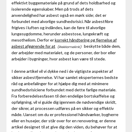
effektivt byggemateriale på grund af dets holdbarhed og
isolerende egenskaber. Men på trods af dets
anvendelighed har asbest også en mørk side; det er
forbundet med alvorlige sundhedsrisici. Når asbestfibre
frigives i luften og indåndes, kan de føre til alvorlige
lungesygdomme, herunder asbestose, lungekræft og
mesotheliom. Derfor er
korrekt håndtering og fjernelse af
asbest afgørende for at
beskytte både dem,
der arbejder med materialet, og de personer, der bor eller
arbejder i bygninger, hvor asbest kan være til stede.
I denne artikel vil vi dykke ned i de vigtigste aspekter af
sikker asbestfjernelse. Vi har samlet eksperternes bedste
råd og anbefalinger for at hjælpe dig med at minimere
sundhedsrisiciene forbundet med dette farlige materiale.
Fra forberedelsesfasen til den endelige bortskaffelse og
opfølgning, vil vi guide dig igennem de nødvendige skridt,
der sikrer, at processen udføres på en sikker og effektiv
måde. Uanset om du er professionel håndværker, bygherre
eller en husejer, der står over for en renovering, er denne
artikel designet til at give dig den viden, du behøver for at