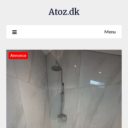
Atoz.dk
Menu
Annonce