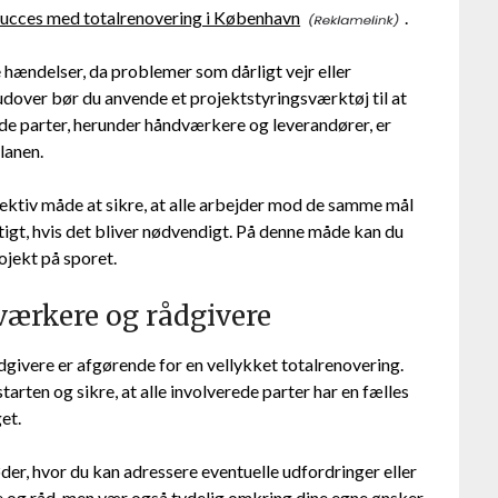
succes med totalrenovering i København
.
te hændelser, da problemer som dårligt vejr eller
udover bør du anvende et projektstyringsværktøj til at
rede parter, herunder håndværkere og leverandører, er
lanen.
ktiv måde at sikre, at alle arbejder mod de samme mål
rtigt, hvis det bliver nødvendigt. På denne måde kan du
ojekt på sporet.
rkere og rådgivere
vere er afgørende for en vellykket totalrenovering.
starten og sikre, at alle involverede parter har en fælles
et.
r, hvor du kan adressere eventuelle udfordringer eller
e og råd, men vær også tydelig omkring dine egne ønsker