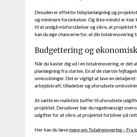
Desuden er effektiv tidsplanlægning og projektst
og minimere forsinkelser. Og ikke mindst er kl
til at undgå misforståelser og sikre, at projekt
kan du øge chancerne for, at din totalrenovering
Budgettering og økonomis
Når du kaster dig ud i en totalrenovering, er de
planlægning fra starten. En af de største fejltag
omkostninger. Det er vigtigt at lave en detaljeret l
arbejdskraft, tilladelser og uforudsete omkostnin
At sætte en realistisk buffer til uforudsete udgi
projektet. Derudover bør du regelmæssigt overv
udgifter for at sikre, at projektet forbliver på rett
Her kan du læse
mere om Totalrenovering – Fra id