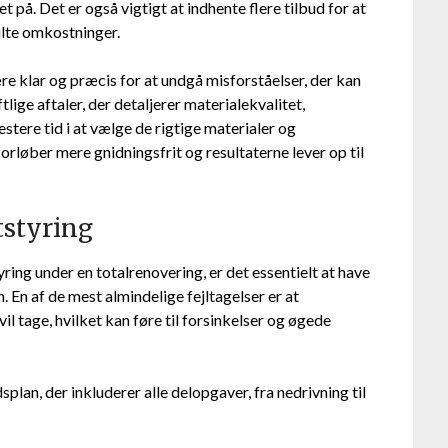
t på. Det er også vigtigt at indhente flere tilbud for at
julte omkostninger.
 klar og præcis for at undgå misforståelser, der kan
iftlige aftaler, der detaljerer materialekvalitet,
estere tid i at vælge de rigtige materialer og
forløber mere gnidningsfrit og resultaterne lever op til
tstyring
ing under en totalrenovering, er det essentielt at have
n. En af de mest almindelige fejltagelser er at
il tage, hvilket kan føre til forsinkelser og øgede
splan, der inkluderer alle delopgaver, fra nedrivning til