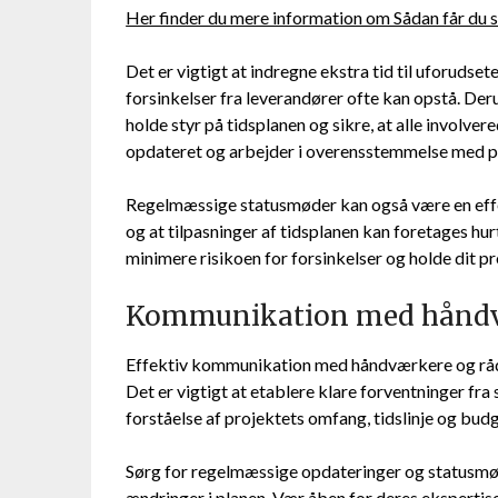
Her finder du mere information om Sådan får du 
Det er vigtigt at indregne ekstra tid til uforudse
forsinkelser fra leverandører ofte kan opstå. Der
holde styr på tidsplanen og sikre, at alle involve
opdateret og arbejder i overensstemmelse med p
Regelmæssige statusmøder kan også være en effe
og at tilpasninger af tidsplanen kan foretages hu
minimere risikoen for forsinkelser og holde dit pr
Kommunikation med håndvæ
Effektiv kommunikation med håndværkere og rådgi
Det er vigtigt at etablere klare forventninger fra 
forståelse af projektets omfang, tidslinje og budg
Sørg for regelmæssige opdateringer og statusmøde
ændringer i planen. Vær åben for deres ekspertis