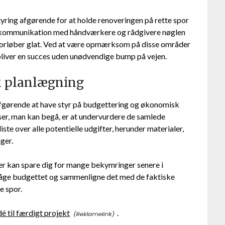
yring afgørende for at holde renoveringen på rette spor
ar kommunikation med håndværkere og rådgivere nøglen
et forløber glat. Ved at være opmærksom på disse områder
 bliver en succes uden unødvendige bump på vejen.
k planlægning
t afgørende at have styr på budgettering og økonomisk
elser, man kan begå, er at undervurdere de samlede
iste over alle potentielle udgifter, herunder materialer,
ger.
fter kan spare dig for mange bekymringer senere i
åge budgettet og sammenligne det med de faktiske
e spor.
é til færdigt projekt
.